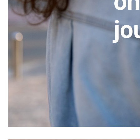
on
jo