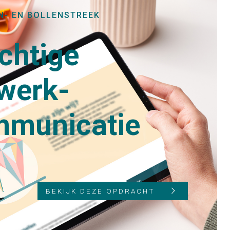
N- EN BOLLENSTREEK
chtige
werk­
mmunicatie
BEKIJK DEZE OPDRACHT