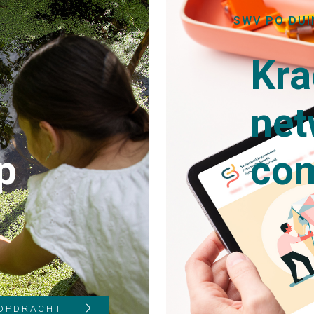
SWV PO DUI
Kra
net
p
co
 OPDRACHT