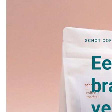
SCHOT COF
Ee
br
ve