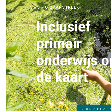
SWV PO ZAANSTREEK
Inclusief
primair
onderwijs o
de kaart
BEKIJK DEZE