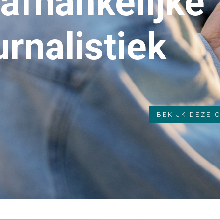
afhankelijke
urnalistiek
BEKIJK DEZE